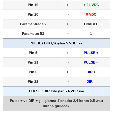
Pin 16
>
+ 24 VDC
Pin 20
>
0 VDC
Paramentreden
>
ENABLE
Parametre 53
>
1
PULSE / DIR Çıkışları
5 VDC
ise;
Pin 5
>
PULSE +
Pin 21
>
PULSE –
Pin 6
>
DIR +
Pin 22
>
DIR –
PULSE / DIR Çıkışları
24 VDC
ise
Pulse + ve DIR + çıkışlarına 1’er adet
2,4 kohm 0,5 watt
direnç girilecek.