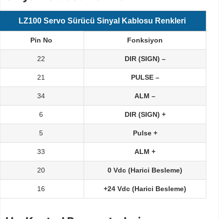
LZ100 Servo Sürücü Sinyal Kablosu Renkleri
Pin No
Fonksiyon
22
DIR (SIGN) –
21
PULSE –
34
ALM –
6
DIR (SIGN) +
5
Pulse +
33
ALM +
20
0 Vdc (Harici Besleme)
16
+24 Vdc (Harici Besleme)