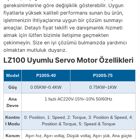
gereksinimlerine göre değişiklik gösterebilir. Uygun
fiyatlarla yüksek kaliteli performans sunan bu ürün,
işletmenizin ihtiyaçlarına uygun bir çözüm sunmayı
amaçlar. Detaylı fiyat teklifi ve danışmanlık hizmeti
almak için lütfen bizimle iletişime geçmekten
çekinmeyin. Size en iyi çözümü bulmanızda yardımcı
olmaktan mutluluk duyarız.
LZ100 Uyumlu Servo Motor Özellikleri
Model
P100S-40
P100S-75
Güç
0.05KW~0.4KW
0.75KW~1KW
Ana
1 fazlı AC220V-15%~10% 50/60Hz
Devre
Kontro
0: Position, 1: Speed, 2: Torque, 3: Position & Speed, 4:
l Modu
Position & Torque, 5: Speed & Torque
Korum
Aşırı hız, Aşırı voltaj, Düşük voltaj, Aşırı yük, Ana güçte