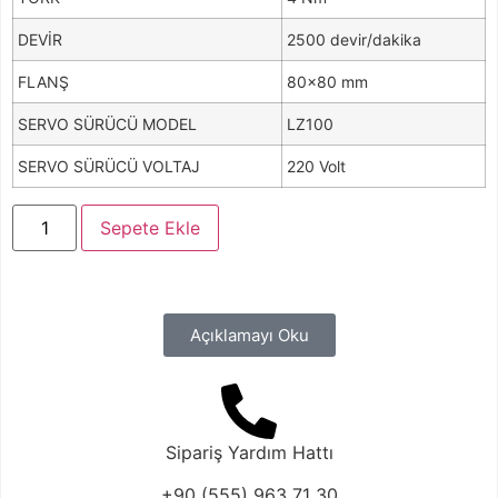
DEVİR
2500 devir/dakika
FLANŞ
80×80 mm
SERVO SÜRÜCÜ MODEL
LZ100
SERVO SÜRÜCÜ VOLTAJ
220 Volt
Sepete Ekle
Açıklamayı Oku
Sipariş Yardım Hattı
+90 (555) 963 71 30