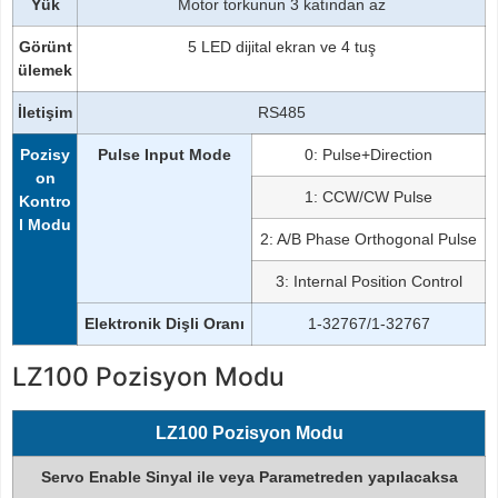
Yük
Motor torkunun 3 katından az
Görünt
5 LED dijital ekran ve 4 tuş
ülemek
İletişim
RS485
Pozisy
Pulse Input Mode
0: Pulse+Direction
on
1: CCW/CW Pulse
Kontro
l Modu
2: A/B Phase Orthogonal Pulse
3: Internal Position Control
Elektronik Dişli Oranı
1-32767/1-32767
LZ100 Pozisyon Modu
LZ100 Pozisyon Modu
Servo Enable
Sinyal
ile veya
Parametreden
yapılacaksa