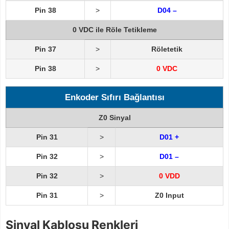
Pin 38
>
D04 –
0 VDC ile Röle Tetikleme
Pin 37
>
Röletetik
Pin 38
>
0 VDC
Enkoder Sıfırı Bağlantısı
Z0 Sinyal
Pin 31
>
D01 +
Pin 32
>
D01 –
Pin 32
>
0 VDD
Pin 31
>
Z0 Input
Sinyal Kablosu Renkleri