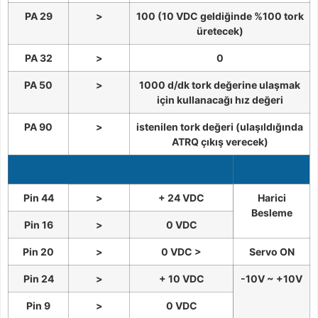
PA 29
>
100 (10 VDC geldiğinde %100 tork
üretecek)
PA 32
>
0
PA 50
>
1000 d/dk tork değerine ulaşmak
için kullanacağı hız değeri
PA 90
>
istenilen tork değeri (ulaşıldığında
ATRQ çıkış verecek)
Pin 44
>
+ 24 VDC
Harici
Besleme
Pin 16
>
0 VDC
Pin 20
>
0 VDC >
Servo ON
Pin 24
>
+ 10 VDC
-10V ~ +10V
Pin 9
>
0 VDC