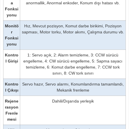
a
anormallik, Anormal enkoder, Konum dışı hatası vb.
Fonksi
yonu
Monitö
Hız, Mevcut pozisyon, Komut darbe birikimi, Pozisyon
r
sapması, Motor torku, Motor akımı, Çalışma durumu vb.
Fonksi
yonu
Kontro
1: Servo açık, 2: Alarm temizleme, 3: CCW sürücü
l Girişi
engelleme, 4: CW sürücü engelleme, 5: Sapma sayacı
temizleme, 6: Komut darbe engelleme, 7: CCW tork
sınırı, 8: CW tork sınırı
Kontro
Servo hazır, Servo alarmı, Konumlandırma tamamlandı,
l Çıkışı
Mekanik frenleme
Rejene
Dahili/Dışarıda yerleşik
rasyon
Frenle
mesi