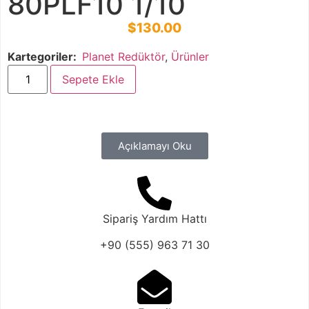
80PLF10 1/10
$
130.00
Kartegoriler:
Planet Redüktör
,
Ürünler
Sepete Ekle
Açıklamayı Oku
Sipariş Yardım Hattı
+90 (555) 963 71 30