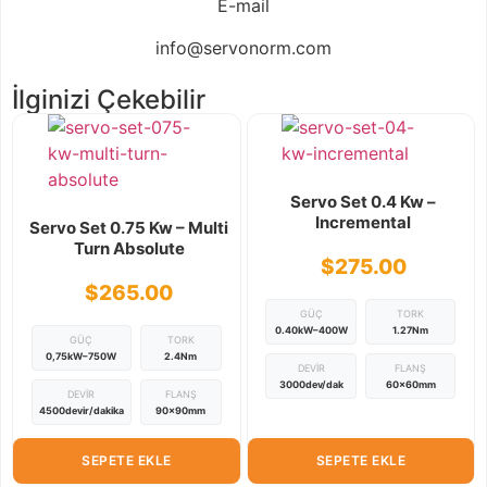
E-mail
info@servonorm.com
İlginizi Çekebilir
Servo Set 0.4 Kw –
Incremental
Servo Set 0.75 Kw – Multi
Turn Absolute
$
275.00
$
265.00
GÜÇ
TORK
0.40kW–400W
1.27Nm
GÜÇ
TORK
0,75kW–750W
2.4Nm
DEVIR
FLANŞ
3000dev/dak
60×60mm
DEVIR
FLANŞ
4500devir/dakika
90×90mm
SEPETE EKLE
SEPETE EKLE